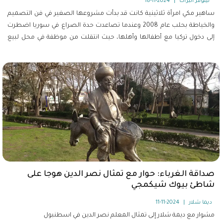
نيلوفر البراك
|
2024-11-18
ساهير مكي امرأة ثلاثينية كانت قد بدأت مشروعها الصغير في فن التصميم
والخياطة بحلب عام 2008 وعندما تصاعدت حدة الصراع في سوريا اضطرت
إلى دخول تركيا مع أطفالها وأهلها، حيث انتقلت من موظفة في محل لبيع
الألبسة الجاهزة إلى مصممة أزياء تحمل بصمتها واسمها.
صداقة الغرباء: حوار مع تمثال نصر الدين هوجا على
شاطئ بيوك شيكمجي
ديما شلار
|
2024-11-11
مشوار مع ديمة شلار إلى تمثال المعلم نصر الدين في اسطنبول