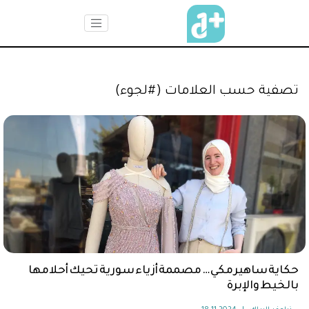
تصفية حسب العلامات (#لجوء)
حكاية ساهير مكي … مصممة أزياء سورية تحيك أحلامها
بالخيط والإبرة