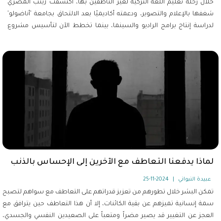
خلال رحلة تعليم اللغة التركية لغير الناطقين بها، اكتشفت زينب المصري
شغفها بالإعلام والتصوير، ودعمته أكاديميًا بعد الالتحاق بجامعة 'أناضولو'
لدراسة إنتاج برامج الراديو والسينما، بينما تخطط الآن لتأسيس مشروع
إعلامي خاص وتفكر في متابعة دراساتها العليا للحصول على درجة الماجستير.
لماذا يدفعنا التعاطف مع الآخرين إلى الإحساس بالذنب
عبيدة النبواني
|
2024-11-25
تمكن البشر خلال تطورهم من تعزيز قدراتهم على التعاطف مع سواهم لتصبح
سمة إنسانية تميزهم عن بقية الكائنات، إلا أن هذا التعاطف حين يترافق مع
العجز عن التغيير قد يصير مضراً ومتعباً على الصعيدين النفسي والجسدي،