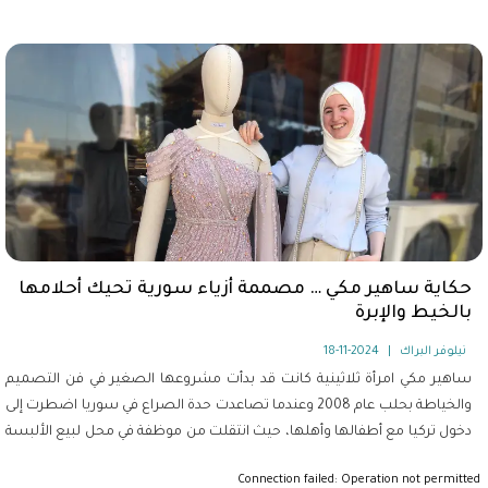
لنجد أنفسنا أمام سؤال متكرر ، "ما هي الفائدة من كل ما نقوم به؟".
حكاية ساهير مكي … مصممة أزياء سورية تحيك أحلامها
بالخيط والإبرة
نيلوفر البراك
|
2024-11-18
ساهير مكي امرأة ثلاثينية كانت قد بدأت مشروعها الصغير في فن التصميم
والخياطة بحلب عام 2008 وعندما تصاعدت حدة الصراع في سوريا اضطرت إلى
دخول تركيا مع أطفالها وأهلها، حيث انتقلت من موظفة في محل لبيع الألبسة
الجاهزة إلى مصممة أزياء تحمل بصمتها واسمها.
Connection failed: Operation not permitted