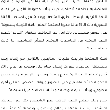
البلدين وقتها. أصرت على إتمام دراستها في الإدارة والعلوم
الاقتصادية بجامعة أنطاكيا، حيث بدأت خطوتها الأولى في تعلم
اللغة التركية بأبسط الطرق المتاحة. وبعد شهور، أصبحت الفتاة
السورية ذات الـ 19 عامًا مديرة لصفحة "تعلم اللغة التركية بسهولة"
على موقع فيسبوك، بالتزامن مع التحاقها بمنهاج "التومر" لتعلم
اللغة التركية في الجامعات التركية، لتعلّم المتابعين ما كانت
تتعلمه حينها.
نمت الصفحة وتزايدت طلبات المتابعين بالتزامن مع إتمام زينب
تحصيلها الجامعي، فقررت إنشاء قناة على يوتيوب في عام 2015
تُدعى "تعلم اللغة التركية مع زينب"، وتقول: "بالرغم من شخصيتي
الخجولة جداً حينها، فإن حبي للتصوير ورواية القصص، جعلني أهزم
مخاوفي، وبدأت بداية متواضعة جداً باستخدام كاميرا بسيطة".
خلال رحلة تعليم اللغة التركية لغير الناطقين بها عبر الإنترنت،
اكتشفت زينب شغفها بالإعلام والتصوير، ودعمته أكاديميًا بعد