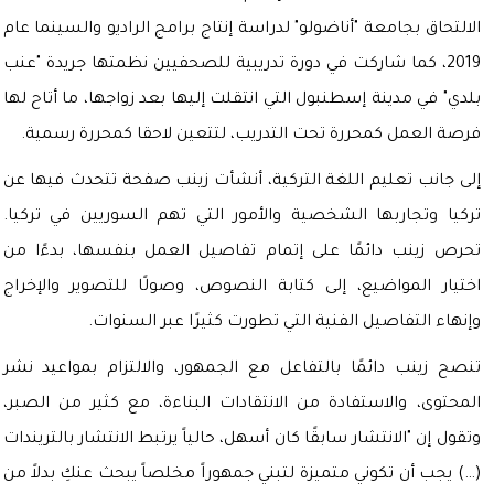
الالتحاق بجامعة "أناضولو" لدراسة إنتاج برامج الراديو والسينما عام
2019، كما شاركت في دورة تدريبية للصحفيين نظمتها جريدة "عنب
بلدي" في مدينة إسطنبول التي انتقلت إليها بعد زواجها، ما أتاح لها
فرصة العمل كمحررة تحت التدريب، لتتعين لاحقا كمحررة رسمية.
إلى جانب تعليم اللغة التركية، أنشأت زينب صفحة تتحدث فيها عن
تركيا وتجاربها الشخصية والأمور التي تهم السوريين في تركيا.
تحرص زينب دائمًا على إتمام تفاصيل العمل بنفسها، بدءًا من
اختيار المواضيع، إلى كتابة النصوص، وصولًا للتصوير والإخراج
وإنهاء التفاصيل الفنية التي تطورت كثيرًا عبر السنوات.
تنصح زينب دائمًا بالتفاعل مع الجمهور، والالتزام بمواعيد نشر
المحتوى، والاستفادة من الانتقادات البناءة، مع كثير من الصبر،
وتقول إن "الانتشار سابقًا كان أسهل، حالياً يرتبط الانتشار بالتريندات
(…) يجب أن تكوني متميزة لتبني جمهوراً مخلصاً يبحث عنكِ بدلاً من