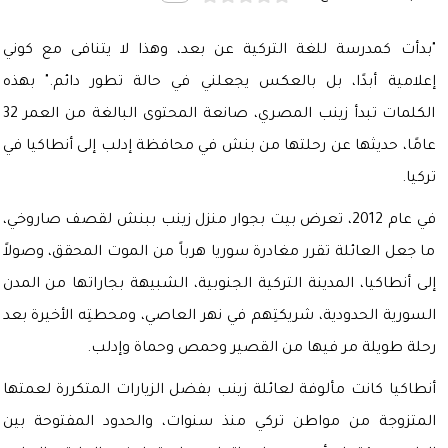
"بدأت كمدرسة للغة التركية عن بعد، وهذا لا يتنافى مع كوني
إعلامية أبدًا، بل بالعكس يجعلني في حالة تطور دائم." بهذه
الكلمات تبدأ زينب المصري، صانعة المحتوى البالغة من العمر 32
عامًا، حديثها عن رحلتها من بنش في محافظة إدلب إلى أنطاكيا في
تركيا.
في عام 2012، تعرض بيت بجوار منزل زينب ببنش لقصف صاروخي،
ما جعل العائلة تقرر مغادرة سوريا هرباً من الموت المحقق، وصولاً
إلى أنطاكيا، المدينة التركية الجنوبية، الشبيهة بجاراتها من المدن
السورية الحدودية، شريكتِهم في نهر العاصي، ومحطتِه الأخيرة بعد
رحلة طويلة مر فيها من القصير وحمص وحماة وإدلب.
أنطاكيا كانت مألوفة لعائلة زينب بفضل الزيارات المتكررة لعمتها
المتزوجة من مواطن تركي منذ سنوات، والحدود المفتوحة بين