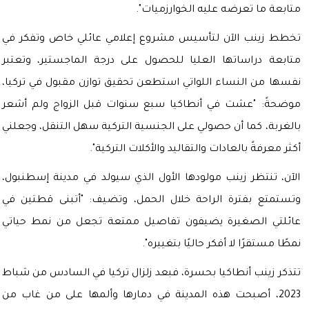
متابعة ما تعرضه عليه الخوارزميات".
تخطط زينب الآن لتأسيس مشروع إعلامي عائلي خاص وتفكر في
متابعة دراساتها العليا للحصول على درجة الماجستير، وتعتبر
نفسها من النساء اللواتي استطعن تحقيق توازن مقبول في تركيا،
موضحةً: "عشت في أنطاكيا سبع سنوات قبل الزواج ولم أشعر
بالغربة، كما أن حصولي على الجنسية التركية سهل التنقل، وجعلني
أكثر معرفةً بالعادات والتقاليد والأكلات التركية".
الآن، تنتظر زينب مولودها الأول الذي سيولد في مدينة إسطنبول،
وتستمتع بفترة الراحة خلال الحمل، وتضيف: "أتبنى قطتين في
عائلتي الصغيرة يضيفون تفاصيل ممتعة تجعل من نمط حياتي
نمطًا مستقرًا لا أفكر حاليًا بتغييره".
تتذكر زينب أنطاكيا بحسرة، فبعد زلزال تركيا في السادس من شباط
2023، أصبحت هذه المدينة في دمارها وألمها على من غاب من