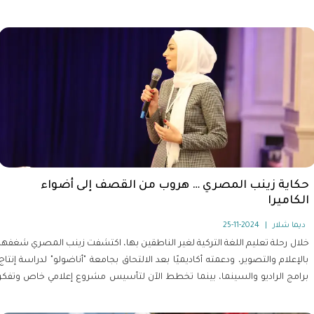
وبما فيها من نجاح وتحدٍ وإصرار.
حكاية زينب المصري … هروب من القصف إلى أضواء
الكاميرا
ديما شلار
|
2024-11-25
خلال رحلة تعليم اللغة التركية لغير الناطقين بها، اكتشفت زينب المصري شغفها
بالإعلام والتصوير، ودعمته أكاديميًا بعد الالتحاق بجامعة "أناضولو" لدراسة إنتاج
برامج الراديو والسينما، بينما تخطط الآن لتأسيس مشروع إعلامي خاص وتفكر
في متابعة دراساتها العليا للحصول على درجة الماجستير.