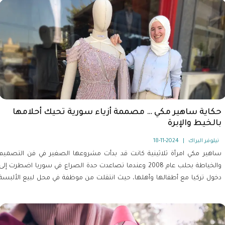
حكاية ساهير مكي … مصممة أزياء سورية تحيك أحلامها
بالخيط والإبرة
نيلوفر البراك
|
2024-11-18
ساهير مكي امرأة ثلاثينية كانت قد بدأت مشروعها الصغير في فن التصميم
والخياطة بحلب عام 2008 وعندما تصاعدت حدة الصراع في سوريا اضطرت إلى
دخول تركيا مع أطفالها وأهلها، حيث انتقلت من موظفة في محل لبيع الألبسة
الجاهزة إلى مصممة أزياء تحمل بصمتها واسمها.