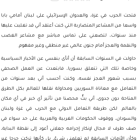
فتحت الحرب في غزة، والعدوان الإسرائيلي على لبنان أمامي بابا
واسعا من المشاعر المتضاربة التي كنت أعتقد أني قد تغلبت عليها
منذ سنوات، لتضعني على تماس مباشر مع مشاعر الغضب
والنقمة والعجز أمام جنون عالمي غير منطقي وغير مفهوم.
حاولت في السنوات السابقة أن أنأى بنفسي عن الأخبار السياسية
وخاصة تلك التي تتعلق بسوريا، فابتعدت عن العمل الصحفي
بسبب شعور العجز نفسه، وكنت أحسب أني بعد سنوات من
التعامل مع معاناة السوريين ومحاولة نقلها للعالم بكل الطرق
المتاحة دون جدوى، أني بتُّ محصنا من تأثير أي خبر في أي مكان
بالعالم. لكن طريقة التعامل الدولي مع الحرب في غزة ولبنان
والسودان، ووقوف الحكومات الغربية والعربية على حد سواء في
صف طرف لا مجال لإنكار إجرامه جعلاني أعود إلى نقطة البداية،
وكأن الأزمات السابقة لم تعلمني شيءً، بل كأنها تركت جرحا غير