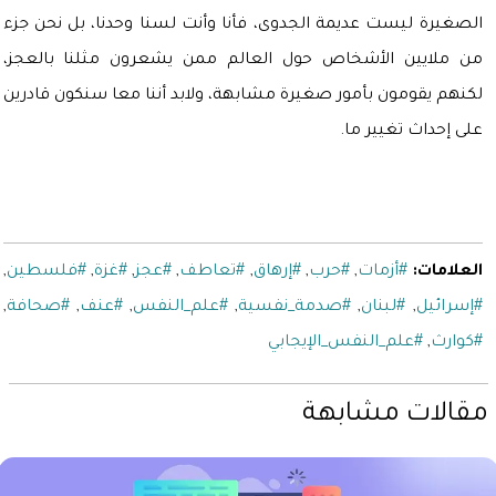
الصغيرة ليست عديمة الجدوى، فأنا وأنت لسنا وحدنا، بل نحن جزء
من ملايين الأشخاص حول العالم ممن يشعرون مثلنا بالعجز،
لكنهم يقومون بأمور صغيرة مشابهة، ولابد أننا معا سنكون قادرين
على إحداث تغيير ما.
العلامات:
#أزمات
,
#حرب
,
#إرهاق
,
#تعاطف
,
#عجز
,
#غزة
,
#فلسطين
,
#إسرائيل
,
#لبنان
,
#صدمة_نفسية
,
#علم_النفس
,
#عنف
,
#صحافة
,
#كوارث
,
#علم_النفس_الإيجابي
مقالات مشابهة