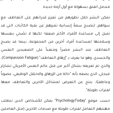
مندمل انفتق بسهولة مع أول أزمة جديدة.
تمكن البشر خلال تطورهم من تعزيز قدراتهم على التعاطف مع
سواهم، لتصبح سمةً إنسانية تميزهم عن بقية الكائنات التي قد
تميل إلى مساعدة الأفراد الأكثر ضعفا؛ لكنها لا تضَحي بنفسها
وسلامتها لمساعدة أفراد آخرين من المجموعة، بينما قد يصبح
التعاطف عند البشر مضراً ومتعباً على الصعيدين النفسي
والجسدي، وهو ما يعرف بـ "إرهاق التعاطف" (Compassion Fatigue)،
والذي تم تعريفه بشكل أكبر من قبل عالم النفس الأمريكي تشارلز
فيجلي، الذي يصفه بأنه "حالة من الإرهاق والاختلال الوظيفي، عضوياُ
وعاطفيًا، ينتج عن التعرض لمشاكل الآخرين والتعاطف معها
لفترات طويلة".
حسب موقع "PsychologyToday" يمكن للأشخاص الذين تتطلب
مهنتهم التعامل لفترات طويلة مع صدمات الآخرين (مثل العاملين