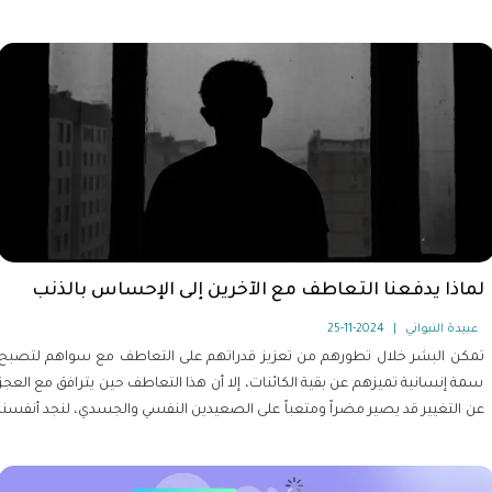
اللاجئات واللاجئين، بما في ذلك الطعام واللباس والصحة والعمل بهدف
الوصول إلى أسلوب حياة أكثر سلاسة وسهولة.
لماذا يدفعنا التعاطف مع الآخرين إلى الإحساس بالذنب
عبيدة النبواني
|
2024-11-25
تمكن البشر خلال تطورهم من تعزيز قدراتهم على التعاطف مع سواهم لتصبح
سمة إنسانية تميزهم عن بقية الكائنات، إلا أن هذا التعاطف حين يترافق مع العجز
عن التغيير قد يصير مضراً ومتعباً على الصعيدين النفسي والجسدي، لنجد أنفسنا
أمام سؤال متكرر ، "ما هي الفائدة من كل ما نقوم به؟".