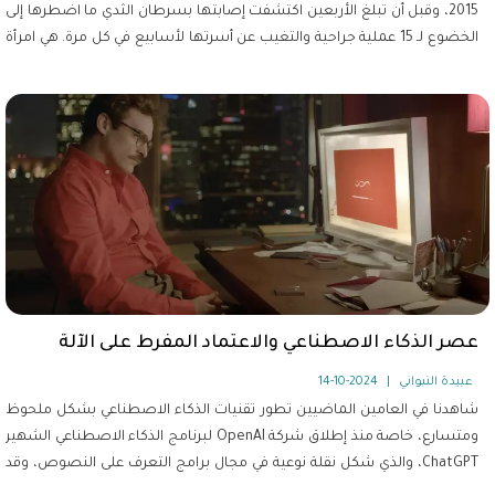
2015، وقبل أن تبلغ الأربعين اكتشفت إصابتها بسرطان الثدي ما اضطرها إلى
الخضوع لـ 15 عملية جراحية والتغيب عن أسرتها لأسابيع في كل مرة. هي امرأة
جعلت من الألم لوحةً فنية مبينة للعالم أن القوة الحقيقية تكمن في الحب
والإيمان بالحياة والرضا بواقعيتها.
عصر الذكاء الاصطناعي والاعتماد المفرط على الآلة
عبيدة النبواني
|
2024-10-14
شاهدنا في العامين الماضيين تطور تقنيات الذكاء الاصطناعي بشكل ملحوظ
ومتسارع، خاصة منذ إطلاق شركة OpenAI لبرنامج الذكاء الاصطناعي الشهير
ChatGPT، والذي شكل نقلة نوعية في مجال برامج التعرف على النصوص، وقد
بات الذكاء الاصطناعي اليوم واقعا لا مفر منه، ومن الطبيعي أن يقابل بالرفض