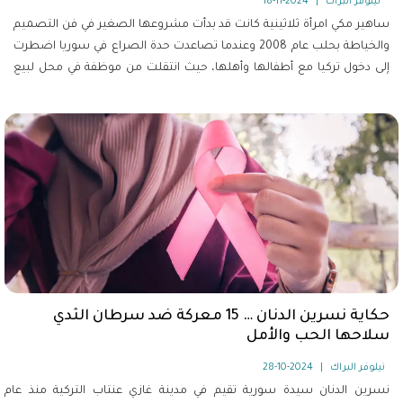
نيلوفر البراك
|
2024-11-18
ساهير مكي امرأة ثلاثينية كانت قد بدأت مشروعها الصغير في فن التصميم
والخياطة بحلب عام 2008 وعندما تصاعدت حدة الصراع في سوريا اضطرت
إلى دخول تركيا مع أطفالها وأهلها، حيث انتقلت من موظفة في محل لبيع
الألبسة الجاهزة إلى مصممة أزياء تحمل بصمتها واسمها.
حكاية نسرين الدنان … 15 معركة ضد سرطان الثدي
سلاحها الحب والأمل
نيلوفر البراك
|
2024-10-28
نسرين الدنان سيدة سورية تقيم في مدينة غازي عنتاب التركية منذ عام