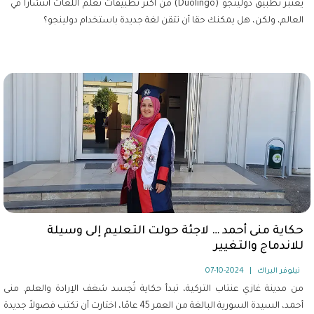
يعتبر تطبيق دولينجو (Duolingo) من أكثر تطبيقات تعلم اللغات انتشارا في
العالم، ولكن، هل يمكنك حقا أن تتقن لغة جديدة باستخدام دولينجو؟
حكاية منى أحمد … لاجئة حولت التعليم إلى وسيلة
للاندماج والتغيير
نيلوفر البراك
|
2024-10-07
من مدينة غازي عنتاب التركية، تبدأ حكاية تُجسد شغف الإرادة والعلم. منى
أحمد، السيدة السورية البالغة من العمر 45 عامًا، اختارت أن تكتب فصولاً جديدة