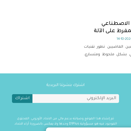
 الاصطناعي
مفرط على الآلة
2024-10-
ين الماضيين تطور تقنيات
عي بشكل ملحوظ ومتسارع،
خاصة منذ إطلاق شركة OpenAI لبرنامج الذكاء
الاصطناعي الشهير ChatGPT، والذي شكل
مجال برامج التعرف على
 الذكاء الاصطناعي اليوم
اشترك بنشرتنا البريدية
ه، ومن الطبيعي أن يقابل
اشتراك
البعض، حاله كحال معظم
ة التي شهدها البشر. لكن لا
لتطور أو إعادتها إلى الوراء.
تم إنشاء هذا الموقع وصيانته بدعم مالي من الاتحاد الأوروبي. المحتوى
الموجود فيه هو مسؤولية D1Plus وحدها ولا يعكس بالضرورة آراء الاتحاد
الأوروبي.