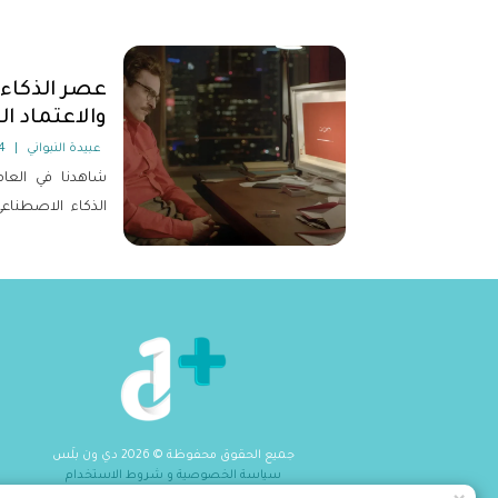
عصر الذكاء
والاعتماد ال
عبيدة النبواني
|
14
شاهدنا في العام
الذكاء الاصطنا
نقلة نوعية في 
النصوص، وقد بات
واقعا لا مفر من
بالرفض من قبل 
التغييرات الثوري
مجال لإيقاف عجلة ا
جميع الحقوق محفوظة
©
2026
دي ون بلَس
سياسة الخصوصية و شروط الاستخدام