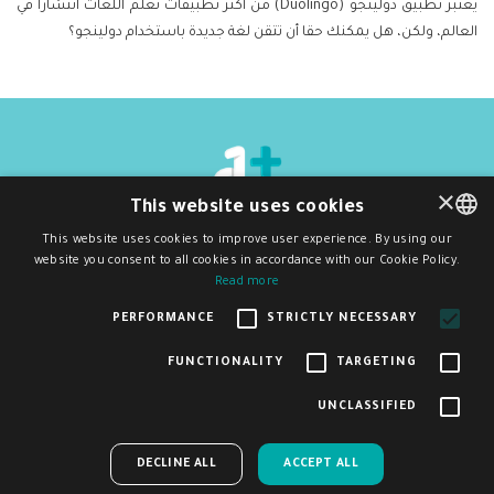
يعتبر تطبيق دولينجو (Duolingo) من أكثر تطبيقات تعلم اللغات انتشارا في
العالم، ولكن، هل يمكنك حقا أن تتقن لغة جديدة باستخدام دولينجو؟
×
This website uses cookies
جميع الحقوق محفوظة
©
2026
دي ون بلَس
This website uses cookies to improve user experience. By using our
سياسة الخصوصية و شروط الاستخدام
website you consent to all cookies in accordance with our Cookie Policy.
ENGLISH
اشترك بنشرتنا البريدية
Read more
اشتراك
ARABIC
PERFORMANCE
STRICTLY NECESSARY
FUNCTIONALITY
TARGETING
ساعدنا على تحسين منصة ديوان بلس من خلال المشاركة في
تم إنشاء هذا الموقع وصيانته بدعم مالي من الاتحاد الأوروبي. المحتوى الموجود فيه
UNCLASSIFIED
هو مسؤولية D1Plus وحدها ولا يعكس بالضرورة آراء الاتحاد الأوروبي.
×
هذا الاستبيان البسيط
ACCEPT ALL
DECLINE ALL