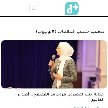
تصفية حسب العلامات (#يوتيوب)
حكاية زينب المصري … هروب من القصف إلى أضواء
الكاميرا