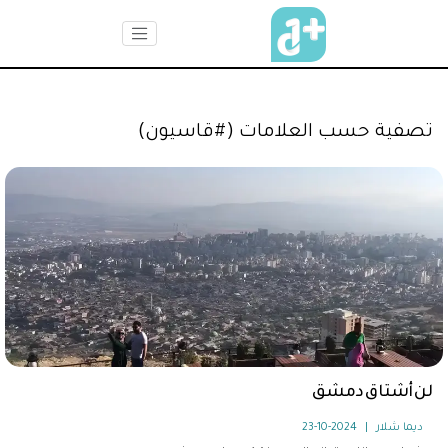
تصفية حسب العلامات (#قاسيون)
لن أشتاق دمشق
2024-10-23
|
ديما شلار