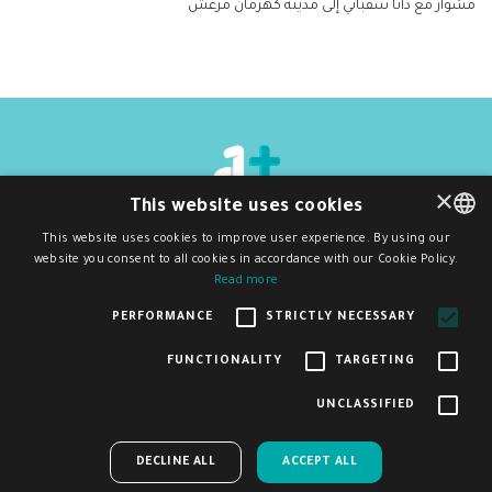
مشوار مع دانا سقباني إلى مدينة كهرمان مرعش
×
This website uses cookies
دي ون بلَس
2026
©
جميع الحقوق محفوظة
This website uses cookies to improve user experience. By using our
سياسة الخصوصية و شروط الاستخدام
website you consent to all cookies in accordance with our Cookie Policy.
ENGLISH
اشترك بنشرتنا البريدية
Read more
اشتراك
ARABIC
PERFORMANCE
STRICTLY NECESSARY
FUNCTIONALITY
TARGETING
تم إنشاء هذا الموقع وصيانته بدعم مالي من الاتحاد الأوروبي. المحتوى الموجود فيه
UNCLASSIFIED
هو مسؤولية D1Plus وحدها ولا يعكس بالضرورة آراء الاتحاد الأوروبي.
DECLINE ALL
ACCEPT ALL