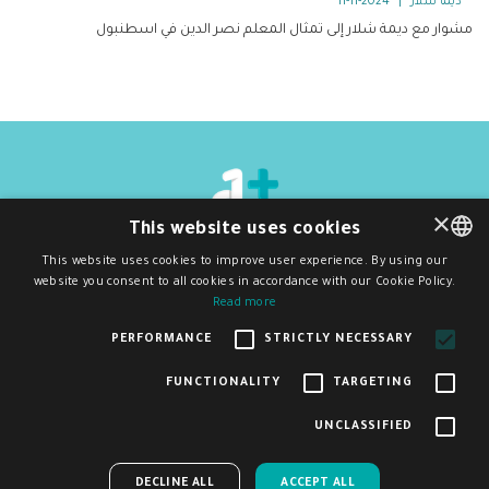
ديما شلار
|
2024-11-11
مشوار مع ديمة شلار إلى تمثال المعلم نصر الدين في اسطنبول
×
This website uses cookies
جميع الحقوق محفوظة
©
2026
دي ون بلَس
This website uses cookies to improve user experience. By using our
سياسة الخصوصية و شروط الاستخدام
website you consent to all cookies in accordance with our Cookie Policy.
ENGLISH
اشترك بنشرتنا البريدية
Read more
اشتراك
ARABIC
PERFORMANCE
STRICTLY NECESSARY
FUNCTIONALITY
TARGETING
ساعدنا على تحسين منصة ديوان بلس من خلال المشاركة في
تم إنشاء هذا الموقع وصيانته بدعم مالي من الاتحاد الأوروبي. المحتوى الموجود فيه
UNCLASSIFIED
هو مسؤولية D1Plus وحدها ولا يعكس بالضرورة آراء الاتحاد الأوروبي.
×
هذا الاستبيان البسيط
ACCEPT ALL
DECLINE ALL