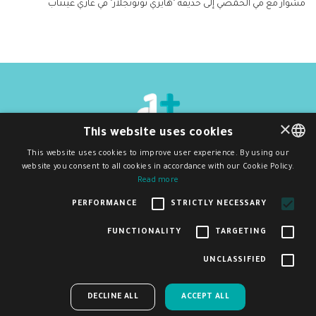
مشوار مع مي الحمصي إلى حديقة "هايري توتونجلار" في غازي عينتاب
×
This website uses cookies
جميع الحقوق محفوظة
©
2026
دي ون بلَس
This website uses cookies to improve user experience. By using our
سياسة الخصوصية و شروط الاستخدام
website you consent to all cookies in accordance with our Cookie Policy.
ENGLISH
اشترك بنشرتنا البريدية
Read more
اشتراك
ARABIC
PERFORMANCE
STRICTLY NECESSARY
FUNCTIONALITY
TARGETING
ساعدنا على تحسين منصة ديوان بلس من خلال المشاركة في
تم إنشاء هذا الموقع وصيانته بدعم مالي من الاتحاد الأوروبي. المحتوى الموجود فيه
UNCLASSIFIED
هو مسؤولية D1Plus وحدها ولا يعكس بالضرورة آراء الاتحاد الأوروبي.
×
هذا الاستبيان البسيط
ACCEPT ALL
DECLINE ALL