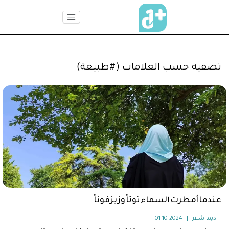
تصفية حسب العلامات (#طبيعة)
عندما أمطرت السماء توتاً وزيزفوناً
ديما شلار
|
2024-10-01