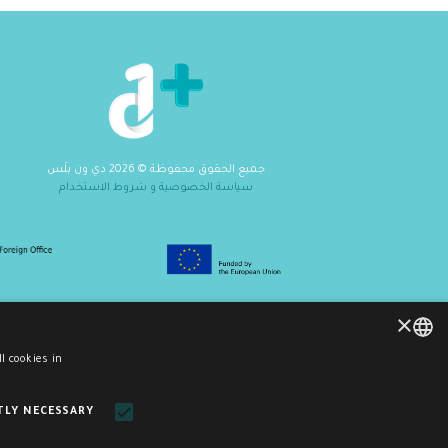
جميع الحقوق محفوظة
©
2026
دي ون بلَس
سياسة الخصوصية و شروط الاستخدام
×
l cookies in
ENGLISH
TLY NECESSARY
ARABIC
×