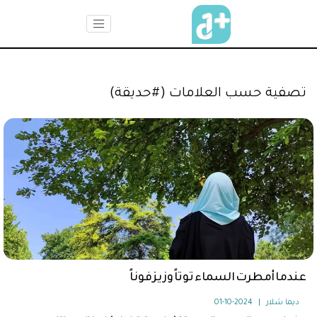
تصفية حسب العلامات (#حديقة)
عندما أمطرت السماء توتاً وزيزفوناً
ديما شلار
|
2024-10-01