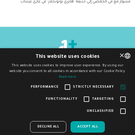
مشوار مع مي الحمصي إلى حديقة "هايري توتونجلار" في غازي عينتاب
×
This website uses cookies
جميع الحقوق محفوظة
©
2026
دي ون بلَس
This website uses cookies to improve user experience. By using our
سياسة الخصوصية و شروط الاستخدام
website you consent to all cookies in accordance with our Cookie Policy.
ENGLISH
اشترك بنشرتنا البريدية
Read more
اشتراك
ARABIC
PERFORMANCE
STRICTLY NECESSARY
FUNCTIONALITY
TARGETING
ساعدنا على تحسين منصة ديوان بلس من خلال المشاركة في
تم إنشاء هذا الموقع وصيانته بدعم مالي من الاتحاد الأوروبي. المحتوى الموجود فيه
UNCLASSIFIED
هو مسؤولية D1Plus وحدها ولا يعكس بالضرورة آراء الاتحاد الأوروبي.
×
هذا الاستبيان البسيط
ACCEPT ALL
DECLINE ALL