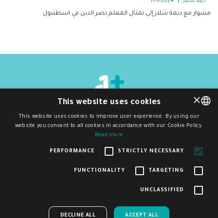
ديما شلار
|
2024-11-11
مشوار مع ديمة شلار إلى تمثال المعلم نصر الدين في اسطنبول
×
This website uses cookies
جميع الحقوق محفوظة
©
2026
دي ون بلَس
This website uses cookies to improve user experience. By using our
سياسة الخصوصية و شروط الاستخدام
website you consent to all cookies in accordance with our Cookie Policy.
ENGLISH
اشترك بنشرتنا البريدية
Read more
اشتراك
ARABIC
PERFORMANCE
STRICTLY NECESSARY
FUNCTIONALITY
TARGETING
ساعدنا على تحسين منصة ديوان بلس من خلال المشاركة في
تم إنشاء هذا الموقع وصيانته بدعم مالي من الاتحاد الأوروبي. المحتوى الموجود فيه
UNCLASSIFIED
هو مسؤولية D1Plus وحدها ولا يعكس بالضرورة آراء الاتحاد الأوروبي.
×
هذا الاستبيان البسيط
ACCEPT ALL
DECLINE ALL